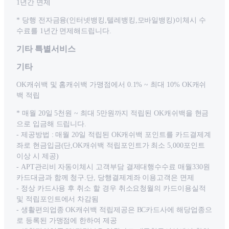
1년간 면제
* 당행 전자금융(인터넷뱅킹,텔레뱅킹,모바일뱅킹)이체시 수
수료를 1년간 면제해드립니다.
기타 특별서비스
기타
OK캐쉬백 및 홈캐쉬백 가맹점에서 0.1% ~ 최대 10% OK캐쉬
백 적립
* 매월 20일 5천원 ~ 최대 5만원까지 적립된 OK캐쉬백을 현금
으로 입금해 드립니다.
- 제공방법 : 매월 20일 적립된 OK캐쉬백 포인트를 카드결제계
좌로 현금입금(단,OK캐쉬백 적립포인트가 최소 5,000포인트
이상 시 제공)
- APT관리비 자동이체시 고객부담 결제대행수수료 매월330원
카드대금과 함께 청구.단, 당행결제계좌 이용고객은 면제
- 정상 카드사용 후 취소 할 경우 취소요청월의 카드이용실적
및 적립포인트에서 차감됨
- 생활편의업종 OK캐쉬백 적립제공은 BC카드사에 해당업종으
로 등록된 가맹점에 한하여 제공