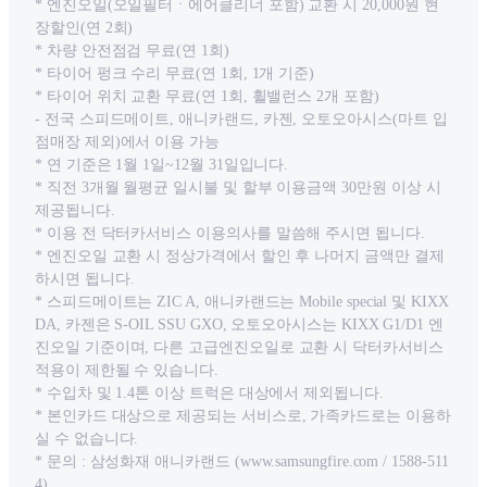
* 엔진오일(오일필터ㆍ에어클리너 포함) 교환 시 20,000원 현
장할인(연 2회)
* 차량 안전점검 무료(연 1회)
* 타이어 펑크 수리 무료(연 1회, 1개 기준)
* 타이어 위치 교환 무료(연 1회, 휠밸런스 2개 포함)
- 전국 스피드메이트, 애니카랜드, 카젠, 오토오아시스(마트 입
점매장 제외)에서 이용 가능
* 연 기준은 1월 1일~12월 31일입니다.
* 직전 3개월 월평균 일시불 및 할부 이용금액 30만원 이상 시
제공됩니다.
* 이용 전 닥터카서비스 이용의사를 말씀해 주시면 됩니다.
* 엔진오일 교환 시 정상가격에서 할인 후 나머지 금액만 결제
하시면 됩니다.
* 스피드메이트는 ZIC A, 애니카랜드는 Mobile special 및 KIXX
DA, 카젠은 S-OIL SSU GXO, 오토오아시스는 KIXX G1/D1 엔
진오일 기준이며, 다른 고급엔진오일로 교환 시 닥터카서비스
적용이 제한될 수 있습니다.
* 수입차 및 1.4톤 이상 트럭은 대상에서 제외됩니다.
* 본인카드 대상으로 제공되는 서비스로, 가족카드로는 이용하
실 수 없습니다.
* 문의 : 삼성화재 애니카랜드 (www.samsungfire.com / 1588-511
4)