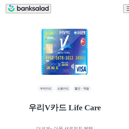
우리카드
신용카드
할인・적립
우리V카드 Life Care
더크게~ 더욱 새로워진 혜택