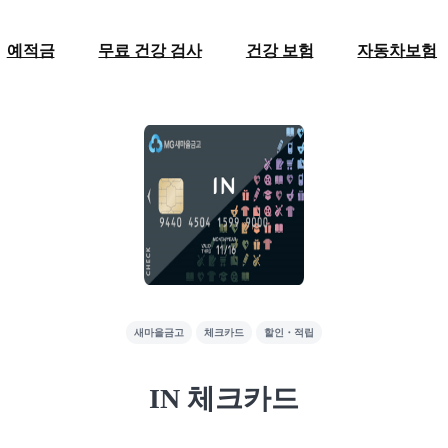
예적금
무료 건강 검사
건강 보험
자동차보험
새마을금고
체크카드
할인・적립
IN 체크카드