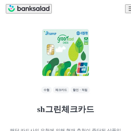
수협
체크카드
할인・적립
sh그린체크카드
해당 카드사의 요청에 의해 현재 추천이 중단된 상품입