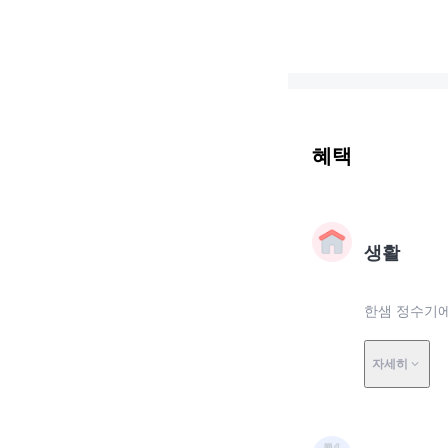
혜택
생활
한샘 정수기에
자세히