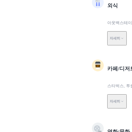
외식
아웃백스테이크하
자세히
카페/디저
스타벅스, 투
자세히
영화/문화