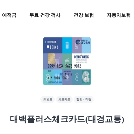
예적금
무료 건강 검사
건강 보험
자동차보험
iM뱅크
체크카드
할인・적립
대백플러스체크카드(대경교통)