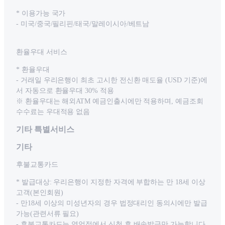
* 이용가능 국가
- 미국/중국/필리핀/태국/말레이시아/베트남
환율우대 서비스
* 환율우대
- 거래일 우리은행이 최초 고시한 전신환 매도율 (USD 기준)에
서 자동으로 환율우대 30% 적용
※ 환율우대는 해외ATM 예금인출시에만 적용하며, 예금조회
수수료는 우대적용 없음
기타 특별서비스
기타
후불교통카드
* 발급대상: 우리은행이 지정한 자격에 부합하는 만 18세 이상
고객(본인회원)
- 만18세 이상의 미성년자의 경우 법정대리인 동의시에만 발급
가능(관련서류 필요)
- 후불교통카드는 영업점에서 신청 후 배송발급만 가능합니다.