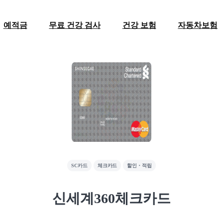
예적금
무료 건강 검사
건강 보험
자동차보험
SC카드
체크카드
할인・적립
신세계360체크카드