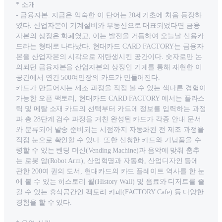
* 소개
- 금융자본. 지금은 익숙한 이 단어는 20세기초에 처음 등장하
였다. 산업자본이 기계설비와 부동산으로 대표되었다면 금융
자본의 상징은 화폐였고, 이는 발전을 거듭하여 오늘날 신용카
드라는 형태로 나타났다. 현대카드 CARD FACTORY는 금융자
본을 산업자본의 시각으로 재탄생시킨 공간이다. 숫자로만 논
의되던 금융자본을 산업자본의 상징인 기계를 통해 재현한 이
공간에서 연간 500여만장의 카드가 만들어진다.
카드가 만들어지는 제조 과정을 직접 볼 수 있는 색다른 경험이
가능한 오픈 팩토리, 현대카드 CARD FACTORY 에서는 플라스
틱 및 메탈 소재 카드의 선택부터 카드에 정보를 입력하는 과정
과 총 28단계 검수 과정을 거친 완성된 카드가 각종 안내 문서
와 분류되어 발송 준비되는 시점까지 자동화된 전 제조 과정을
직접 눈으로 확인할 수 있다. 또한 신청한 카드와 기념품을 수
령할 수 있는 벤딩 머신(Vending Machine)과 음악에 맞춰 춤추
는 로봇 암(Robot Arm), 산업혁명과 자동화, 산업디자인 등에
관한 200여 권의 도서, 현대카드의 카드 플레이트 역사를 한 눈
에 볼 수 있는 히스토리 월(History Wall) 및 음료와 디저트를 즐
길 수 있는 휴식공간인 팩토리 카페(FACTORY Cafe) 등 다양한
경험을 할 수 있다.