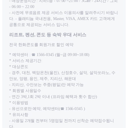
- 매장운영시간 : 지하1층 - 07:00 ~21:00 / 3Gate - 24시간 / 그외
- 06:00 ~ 22:00
- 사전에 무료음료 제공 서비스 이용의사를 알려주시기 바랍니
다. - 플래티늄 국내전용, Master, VISA, AMEX 카드 고객에게
공통으로 제공되는 서비스 입니다.
리조트, 펜션, 콘도 등 숙박 우대 서비스
전국 한화콘도를 회원가로 할인 예약
* 예약센터 : ☎ 1566-0345 (월~금 09:00~18:00)
* 서비스 제공기간:
* 대상콘도
- 경주, 대천, 백암온천(울진), 산정호수, 설악, 설악쏘라노, 수
안보, 양평, 용인, 제주, 지리산, 해운대
- 지리산, 수안보는 주중(평일)만 예약 가능
* 회원별 사용일수
- 연간 3박,1회 2박 이내 (프라임 혜택과 횟수 합산)
* 이용방법
- 유선으로만 예약, 예약센터(☎ 1566-0345 )
* 유의사항
- 사용일 2개월 전부터 5영업일 전까지 선착순 예약접수됩니
다.