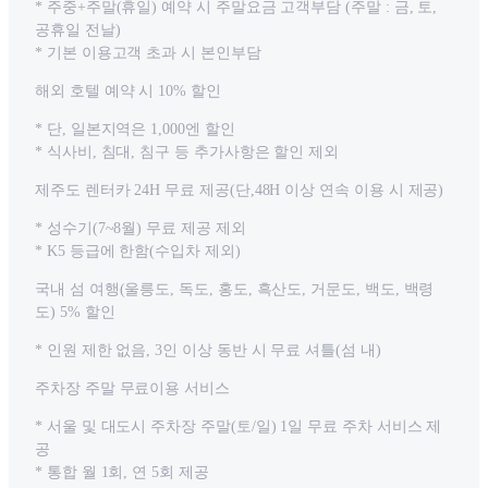
* 주중+주말(휴일) 예약 시 주말요금 고객부담 (주말 : 금, 토,
공휴일 전날)
* 기본 이용고객 초과 시 본인부담
해외 호텔 예약 시 10% 할인
* 단, 일본지역은 1,000엔 할인
* 식사비, 침대, 침구 등 추가사항은 할인 제외
제주도 렌터카 24H 무료 제공(단,48H 이상 연속 이용 시 제공)
* 성수기(7~8월) 무료 제공 제외
* K5 등급에 한함(수입차 제외)
국내 섬 여행(울릉도, 독도, 홍도, 흑산도, 거문도, 백도, 백령
도) 5% 할인
* 인원 제한 없음, 3인 이상 동반 시 무료 셔틀(섬 내)
주차장 주말 무료이용 서비스
* 서울 및 대도시 주차장 주말(토/일) 1일 무료 주차 서비스 제
공
* 통합 월 1회, 연 5회 제공