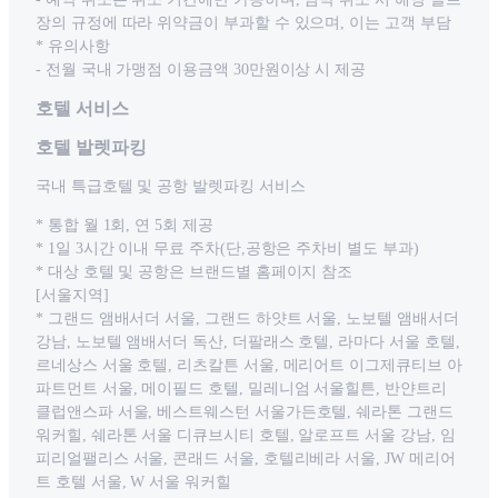
장의 규정에 따라 위약금이 부과할 수 있으며, 이는 고객 부담
* 유의사항
- 전월 국내 가맹점 이용금액 30만원이상 시 제공
호텔 서비스
호텔 발렛파킹
국내 특급호텔 및 공항 발렛파킹 서비스
* 통합 월 1회, 연 5회 제공
* 1일 3시간 이내 무료 주차(단,공항은 주차비 별도 부과)
* 대상 호텔 및 공항은 브랜드별 홈페이지 참조
[서울지역]
* 그랜드 앰배서더 서울, 그랜드 하얏트 서울, 노보텔 앰배서더
강남, 노보텔 앰배서더 독산, 더팔래스 호텔, 라마다 서울 호텔,
르네상스 서울 호텔, 리츠칼튼 서울, 메리어트 이그제큐티브 아
파트먼트 서울, 메이필드 호텔, 밀레니엄 서울힐튼, 반얀트리
클럽앤스파 서울, 베스트웨스턴 서울가든호텔, 쉐라톤 그랜드
워커힐, 쉐라톤 서울 디큐브시티 호텔, 알로프트 서울 강남, 임
피리얼팰리스 서울, 콘래드 서울, 호텔리베라 서울, JW 메리어
트 호텔 서울, W 서울 워커힐