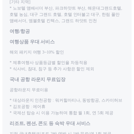
[기타 지역]
* 노보텔 앰배서더 부산, 파크하얏트 부산, 해운대그랜드호텔,
호텔 농심, 대구 그랜드 호텔, 호텔 인터불고 대구, 한림 풀만
앰배서더, 엠블호텔 킨텍스, 그랜드 하얏트 인천
여행/항공
여행상품 우대 서비스
해외 패키지 여행 3~10% 할인
* 제휴여행사 상품등급별 할인율 차등적용
* 식사비, 침대, 침구 등 추가 사항은 할인 제외
국내 공항 라운지 무료입장
공항라운지 무료이용
* 대상라운지 인천공항 : 워커힐마티나, 동방항공, 스카이허브
* 김포공항 : 에어휴
* 국제선 탑승 시 이용 가능하며 통합 월 1회, 연 5회 제공
리조트, 펜션, 콘도 등 숙박 우대 서비스
지정 국내호텔/리조트 2박 연박 시 1박 무료(연 1회 제공