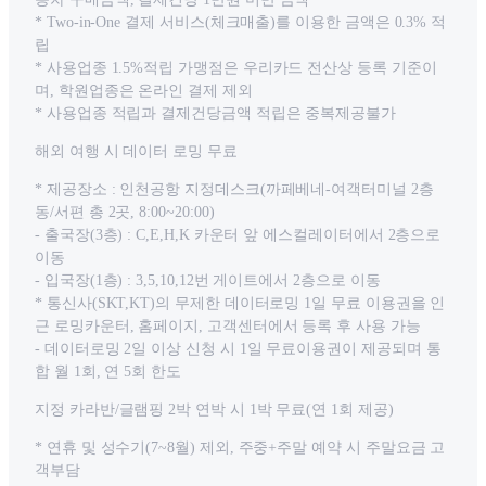
* Two-in-One 결제 서비스(체크매출)를 이용한 금액은 0.3% 적
립
* 사용업종 1.5%적립 가맹점은 우리카드 전산상 등록 기준이
며, 학원업종은 온라인 결제 제외
* 사용업종 적립과 결제건당금액 적립은 중복제공불가
해외 여행 시 데이터 로밍 무료
* 제공장소 : 인천공항 지정데스크(까페베네-여객터미널 2층
동/서편 총 2곳, 8:00~20:00)
- 출국장(3층) : C,E,H,K 카운터 앞 에스컬레이터에서 2층으로
이동
- 입국장(1층) : 3,5,10,12번 게이트에서 2층으로 이동
* 통신사(SKT,KT)의 무제한 데이터로밍 1일 무료 이용권을 인
근 로밍카운터, 홈페이지, 고객센터에서 등록 후 사용 가능
- 데이터로밍 2일 이상 신청 시 1일 무료이용권이 제공되며 통
합 월 1회, 연 5회 한도
지정 카라반/글램핑 2박 연박 시 1박 무료(연 1회 제공)
* 연휴 및 성수기(7~8월) 제외, 주중+주말 예약 시 주말요금 고
객부담