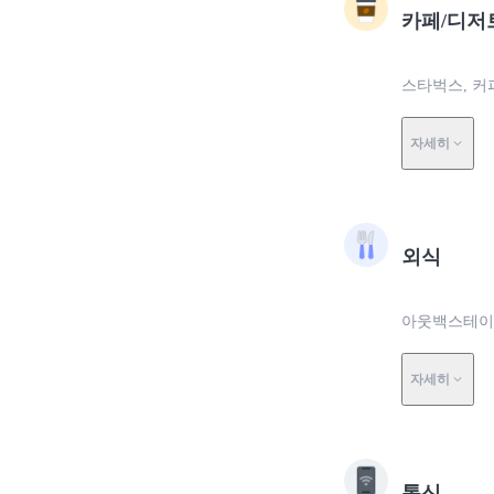
카페/디저
스타벅스, 커
자세히
외식
아웃백스테이크하
자세히
통신