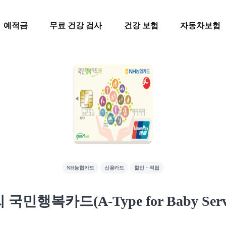
예적금
무료 건강 검사
건강 보험
자동차보험
NH농협카드
신용카드
할인・적립
 국민행복카드(A-Type for Baby Servi