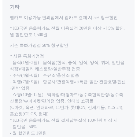
기타
앱카드 이용가능 편의점에서 앱카드 결제 시 5% 청구할인
* KB국민 음올림카드 전월 이용실적 30만원 이상 시 5% 할인,
월 할인한도 1,500원
시즌 특화가맹점 50% 청구할인
* 시즌 특화가맹점
- 음식(1월~3월) : 음식점(한식, 중식, 일식, 양식, 뷔페, 일반음
식점)/패밀리 레스토랑/일반주점 업종
- 주유(4월~6월) : 주유소/충전소 업종
- 여행(7월~9월) : 항공사/관광여행사/특급·일반 관광호텔/펜션
·민박 업종
- 쇼핑(10월~12월) : 백화점/대형마트/농수축협직판장/농수축
산물점/슈퍼마켓/편의점 업종, 인터넷 쇼핑몰
(G마켓, 옥션, 인터파크, 11번가, 롯데ON, 신세계몰, YES 24),
홈쇼핑(CJ, GS, 현대)
* KB국민 음올림카드 전월 결제납부실적 100만원 이상 시
- 할인율 : 50%
- 월 할인한도 1만원