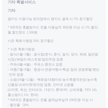
기타 특별서비스
기타
앱카드 이용가능 편의점에서 앱카드 결제 시 5% 청구할인
* KB국민 훈올림카드 전월 이용실적 30만원 이상 시 5% 할인,
월 할인한도 1,500원
시즌 특화가맹점 50% 청구할인
* 시즌 특화가맹점
- 음식(1월~3월) : 음식점(한식, 중식, 일식, 양식, 뷔페, 일반음
식점)/패밀리 레스토랑/일반주점 업종
- 주유(4월~6월) : 주유소/충전소 업종
- 여행(7월~9월) : 항공사/관광여행사/특급·일반 관광호텔/펜션
·민박 업종
- 쇼핑(10월~12월) : 백화점/대형마트/농수축협직판장/농수축
산물점/슈퍼마켓/편의점 업종, 인터넷 쇼핑몰
(G마켓, 옥션, 인터파크, 11번가, 롯데ON, 신세계몰, YES 24),
홈쇼핑(CJ, GS, 현대)
* KB국민 훈올림카드 전월 결제납부실적 100만원 이상 시
- 할인율 : 50%