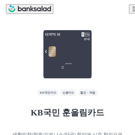
KB국민카드
신용카드
할인・적립
KB국민 훈올림카드
생활밀착(학원/피트니스/약국) 할인에 시즌 할인으로