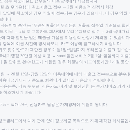
소하신 경우 취소매출표 접수일의 이용금액에서 차감합니다.
→ 2월 초 우리은행에 취소매출표 접수 → 2월 이용실적 산정시 차감
라 말일에 취소하신 경우 익월에 접수되는 경우가 있습니다. 이 경우 익월
랍니다.
드 자동이체 승인 등 ’무승인매출’은 우리은행 매출표 접수일 기준으로 합
카드 이용 → 2월 초 교통카드 회사에서 우리은행으로 접수 → 2월 국내가
에 따라 할인을 받은 매출을 다음달 이용실적 산정시 제외할 수 있습니다
각 항목에 이를 사전에 명시하오니, 카드 이용에 참고하시기 바랍니다.
단위로 횟수/한도가 제한된 경우 매월1일~말일까지 우리은행 매출표 접수순
 국내가맹점 30만원 이상 이용 → woori할인서비스 2월 1일~말일까지 매출
가 월 단위로 횟수/한도가 제한된 경우 회원님의 카드이용기간 1개월 동안
회원 → 전월 13일~당월 12일의 이용내역에 대해 매출표 접수순으로 횟수
 이용대금명세서 기준으로 회원님의 결제일 다음날에 적립됩니다.
TM사용등록, 각종 수수료, 신용카드 이의 및 보상신청 등 부가서비스 외의
]를 참조하시기 바랍니다
23% ~ 최대 29%, 신용카드 남용은 가계경제에 위협이 됩니다.
뱅크샐러드에서 대가 관계 없이 정보제공 목적으로 자체 제작한 게시물입