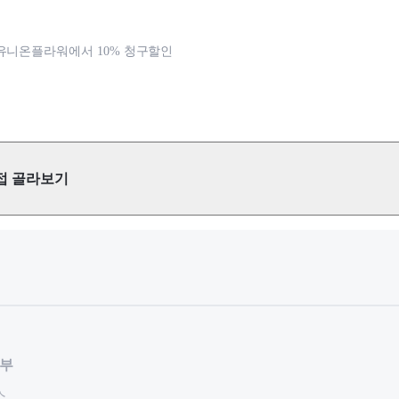
유니온플라워에서 10% 청구할인
접 골라보기
할부
스