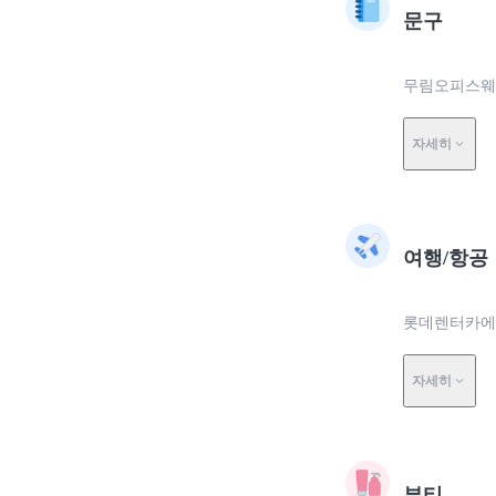
문구
무림오피스웨이
자세히
여행/항공
롯데렌터카에서
자세히
뷰티