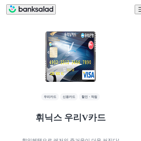
우리카드
신용카드
할인・적립
휘닉스 우리V카드
할인혜택으로 레저의 즐거움이 더욱 커진다!