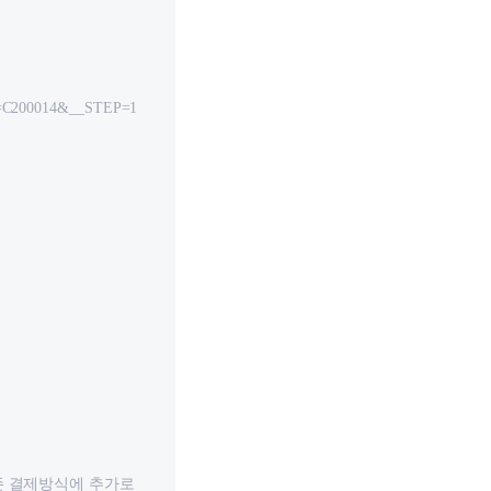
=C200014&__STEP=1
 기존 결제방식에 추가로