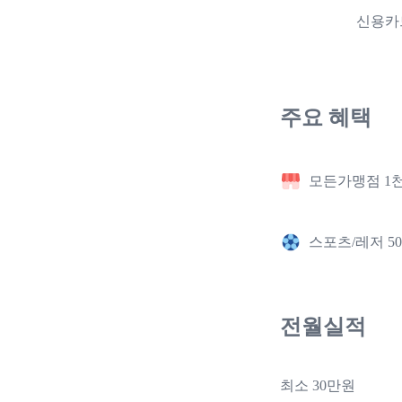
신용카
주요 혜택
모든가맹점 1천
스포츠/레저 5
전월실적
최소 30만원