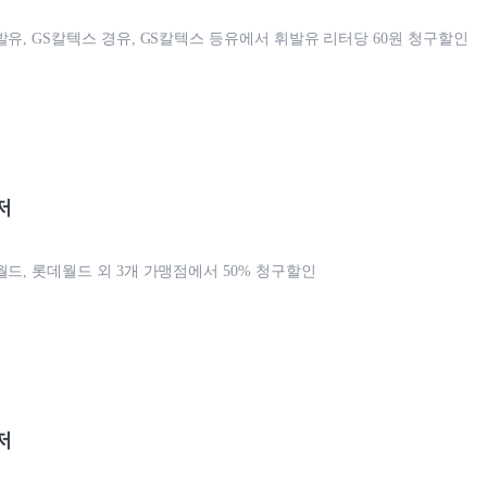
발유, GS칼텍스 경유, GS칼텍스 등유에서 휘발유 리터당 60원 청구할인
저
월드, 롯데월드 외 3개 가맹점에서 50% 청구할인
저