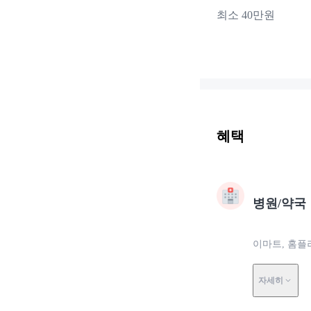
최소 40만원
혜택
병원/약국
이마트, 홈플
자세히