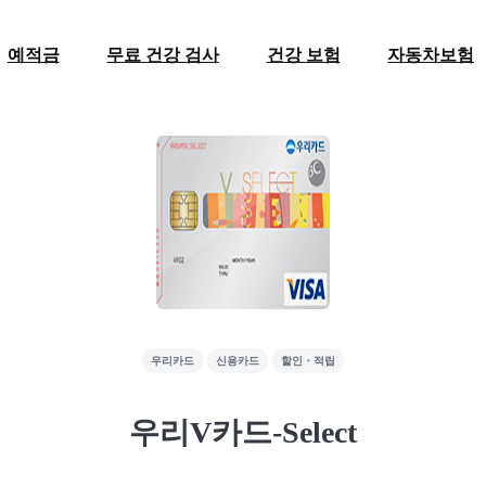
예적금
무료 건강 검사
건강 보험
자동차보험
우리카드
신용카드
할인・적립
우리V카드-Select