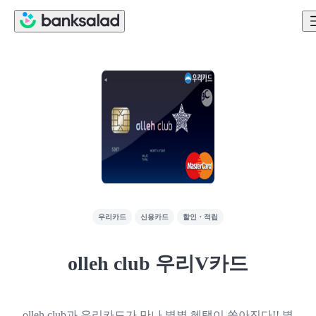
우리카드
신용카드
할인・적립
olleh club 우리V카드
olleh club과 우리카드가 만나 별별 혜택이 쏟아진다!! 별