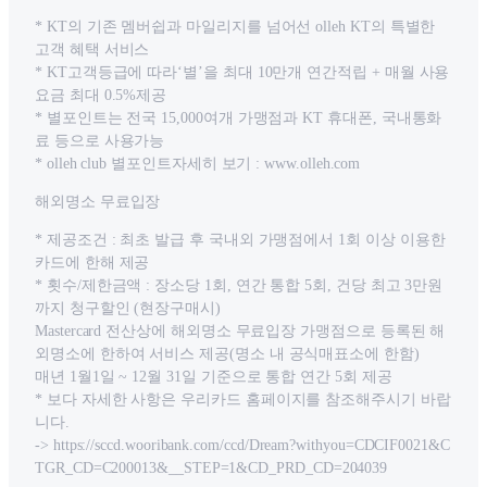
* KT의 기존 멤버쉽과 마일리지를 넘어선 olleh KT의 특별한
고객 혜택 서비스
* KT고객등급에 따라‘별’을 최대 10만개 연간적립 + 매월 사용
요금 최대 0.5%제공
* 별포인트는 전국 15,000여개 가맹점과 KT 휴대폰, 국내통화
료 등으로 사용가능
* olleh club 별포인트자세히 보기 : www.olleh.com
해외명소 무료입장
* 제공조건 : 최초 발급 후 국내외 가맹점에서 1회 이상 이용한
카드에 한해 제공
* 횟수/제한금액 : 장소당 1회, 연간 통합 5회, 건당 최고 3만원
까지 청구할인 (현장구매시)
Mastercard 전산상에 해외명소 무료입장 가맹점으로 등록된 해
외명소에 한하여 서비스 제공(명소 내 공식매표소에 한함)
매년 1월1일 ~ 12월 31일 기준으로 통합 연간 5회 제공
* 보다 자세한 사항은 우리카드 홈페이지를 참조해주시기 바랍
니다.
-> https://sccd.wooribank.com/ccd/Dream?withyou=CDCIF0021&C
TGR_CD=C200013&__STEP=1&CD_PRD_CD=204039