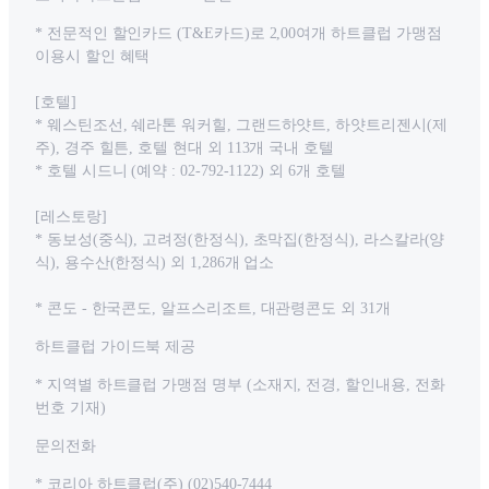
* 전문적인 할인카드 (T&E카드)로 2,00여개 하트클럽 가맹점
이용시 할인 혜택
[호텔]
* 웨스틴조선, 쉐라톤 워커힐, 그랜드하얏트, 하얏트리젠시(제
주), 경주 힐튼, 호텔 현대 외 113개 국내 호텔
* 호텔 시드니 (예약 : 02-792-1122) 외 6개 호텔
[레스토랑]
* 동보성(중식), 고려정(한정식), 초막집(한정식), 라스칼라(양
식), 용수산(한정식) 외 1,286개 업소
* 콘도 - 한국콘도, 알프스리조트, 대관령콘도 외 31개
하트클럽 가이드북 제공
* 지역별 하트클럽 가맹점 명부 (소재지, 전경, 할인내용, 전화
번호 기재)
문의전화
* 코리아 하트클럽(주) (02)540-7444