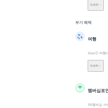
자세히
부가 혜택
여행
Smarⓣ 여
자세히
멤버십포
SK멤버십 서