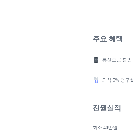
주요 혜택
통신요금 할인
외식 5% 청구
전월실적
최소 40만원