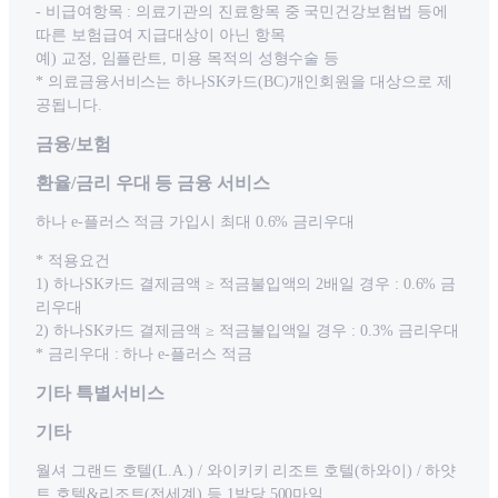
- 비급여항목 : 의료기관의 진료항목 중 국민건강보험법 등에
따른 보험급여 지급대상이 아닌 항목
예) 교정, 임플란트, 미용 목적의 성형수술 등
* 의료금융서비스는 하나SK카드(BC)개인회원을 대상으로 제
공됩니다.
금융/보험
환율/금리 우대 등 금융 서비스
하나 e-플러스 적금 가입시 최대 0.6% 금리우대
* 적용요건
1) 하나SK카드 결제금액 ≥ 적금불입액의 2배일 경우 : 0.6% 금
리우대
2) 하나SK카드 결제금액 ≥ 적금불입액일 경우 : 0.3% 금리우대
* 금리우대 : 하나 e-플러스 적금
기타 특별서비스
기타
월셔 그랜드 호텔(L.A.) / 와이키키 리조트 호텔(하와이) / 하얏
트 호텔&리조트(전세계) 등 1박당 500마일