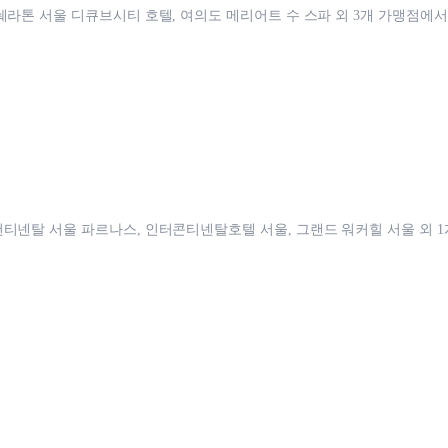
쉐라톤 서울 디큐브시티 호텔, 여의도 메리어트 수 스파 외 3개 가맹점에서
티넨탈 서울 파르나스, 인터콘티넨탈호텔 서울, 그랜드 워커힐 서울 외 1개