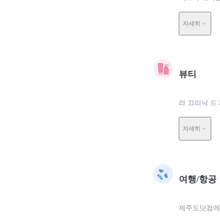
자세히
뷰티
라 끄리닉 드
자세히
여행/항공
제주도닷컴에서