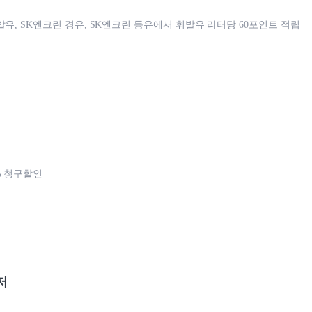
발유, SK엔크린 경유, SK엔크린 등유에서 휘발유 리터당 60포인트 적립
% 청구할인
저