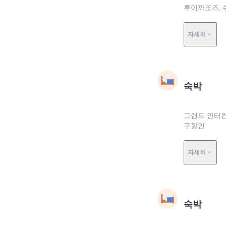
루이까또즈, 
자세히
숙박
그랜드 인터컨
구할인
자세히
숙박