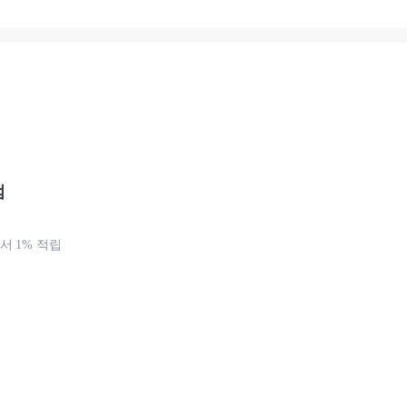
점
 1% 적립