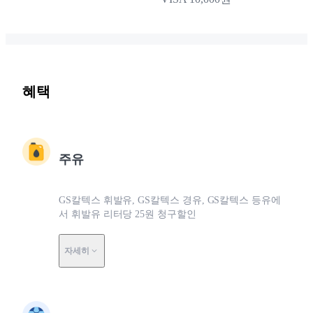
혜택
주유
GS칼텍스 휘발유, GS칼텍스 경유, GS칼텍스 등유에
서 휘발유 리터당 25원 청구할인
자세히