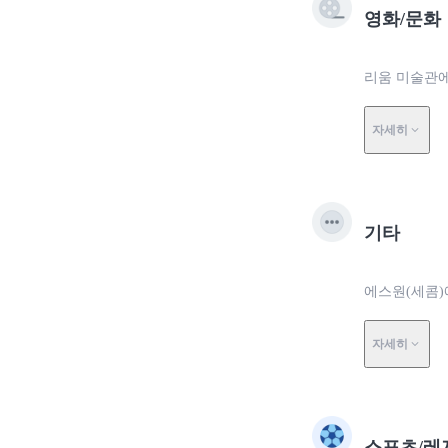
영화/문화
리움 미술관에
자세히
기타
에스원(세콤)
자세히
스포츠/레