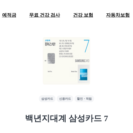
예적금
무료 건강 검사
건강 보험
자동차보험
삼성카드
신용카드
할인・적립
백년지대계 삼성카드 7