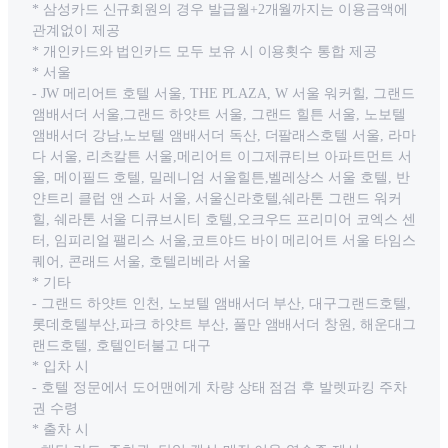
* 삼성카드 신규회원의 경우 발급월+2개월까지는 이용금액에
관계없이 제공
* 개인카드와 법인카드 모두 보유 시 이용횟수 통합 제공
* 서울
- JW 메리어트 호텔 서울, THE PLAZA, W 서울 워커힐, 그랜드
앰배서더 서울,그랜드 하얏트 서울, 그랜드 힐튼 서울, 노보텔
앰배서더 강남,노보텔 앰배서더 독산, 더팔래스호텔 서울, 라마
다 서울, 리츠칼튼 서울,메리어트 이그제큐티브 아파트먼트 서
울, 메이필드 호텔, 밀레니엄 서울힐튼,벨레상스 서울 호텔, 반
얀트리 클럽 앤 스파 서울, 서울신라호텔,쉐라톤 그랜드 워커
힐, 쉐라톤 서울 디큐브시티 호텔,오크우드 프리미어 코엑스 센
터, 임피리얼 팰리스 서울,코트야드 바이 메리어트 서울 타임스
퀘어, 콘래드 서울, 호텔리베라 서울
* 기타
- 그랜드 하얏트 인천, 노보텔 앰배서더 부산, 대구그랜드호텔,
롯데호텔부산,파크 하얏트 부산, 풀만 앰배서더 창원, 해운대그
랜드호텔, 호텔인터불고 대구
* 입차 시
- 호텔 정문에서 도어맨에게 차량 상태 점검 후 발렛파킹 주차
권 수령
* 출차 시