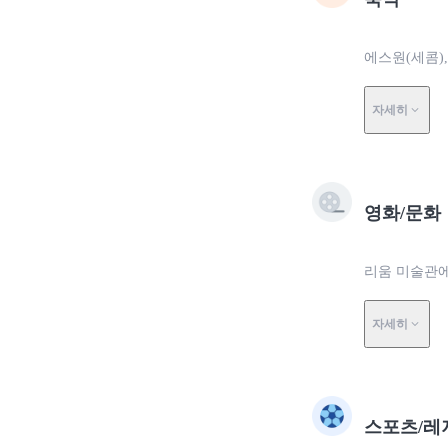
에스원(세콤)
자세히
영화/문화
리움 미술관에
자세히
스포츠/레