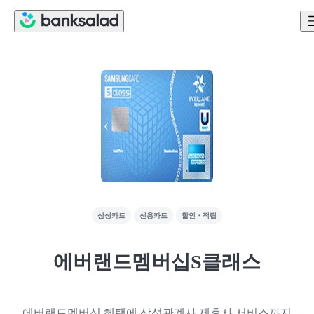
삼성카드
신용카드
할인・적립
에버랜드멤버십S클래스
에버랜드멤버십 혜택에 삼성관계사 제휴사 서비스까지