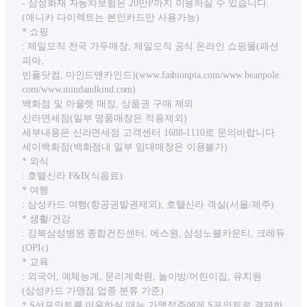
- 삼성화재 자동차보험은 20만P까지 이용하실 수 있습니다.
(애니카 다이렉트는 본인카드만 사용가능)
* 쇼핑
: 제일모직 전국 가두매장, 제일모직 공식 온라인 쇼핑몰(패션
피아,
빈폴닷컴, 마인드앤카인드)(www.fashionpia.com/www.beanpole.
com/www.mindandkind.com)
백화점 및 아울렛 매장, 상품권 구매 제외
신라면세점(일부 명품매장은 적용제외)
세부내용은 신라면세점 고객센터 1688-1110로 문의바랍니다.
세이백화점(백화점내 일부 임대매장은 이용불가)
* 외식
: 호텔신라 F&B(식음료)
* 여행
: 삼성카드 여행(항공권발권제외), 호텔신라 객실(서울/제주)
* 생활/건강
: 강북삼성병원 종합건진센터, 에스원, 삼성노블카운티, 크레듀
(OPIc)
* 교육
: 외국어, 예체능계, 문리계학원, 놀이방/어린이집, 유치원
(삼성카드 가맹점 업종 분류 기준)
* S선포인트를 이용하실 때는 가맹점주에게 S포인트로 결제하