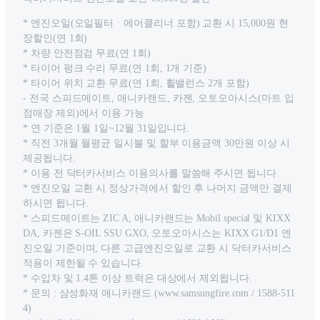
* 엔진오일(오일필터ㆍ에어클리너 포함) 교환 시 15,000원 현
장할인(연 1회)
* 차량 안전점검 무료(연 1회)
* 타이어 펑크 수리 무료(연 1회, 1개 기준)
* 타이어 위치 교환 무료(연 1회, 휠밸런스 2개 포함)
- 전국 스피드메이트, 애니카랜드, 카젠, 오토오아시스(마트 입
점매장 제외)에서 이용 가능
* 연 기준은 1월 1일~12월 31일입니다.
* 직전 3개월 월평균 일시불 및 할부 이용금액 30만원 이상 시
제공됩니다.
* 이용 전 닥터카서비스 이용의사를 말씀해 주시면 됩니다.
* 엔진오일 교환 시 정상가격에서 할인 후 나머지 금액만 결제
하시면 됩니다.
* 스피드메이트는 ZIC A, 애니카랜드는 Mobil special 및 KIXX
DA, 카젠은 S-OIL SSU GXO, 오토오아시스는 KIXX G1/D1 엔
진오일 기준이며, 다른 고급엔진오일로 교환 시 닥터카서비스
적용이 제한될 수 있습니다.
* 수입차 및 1.4톤 이상 트럭은 대상에서 제외됩니다.
* 문의 : 삼성화재 애니카랜드 (www.samsungfire.com / 1588-511
4)