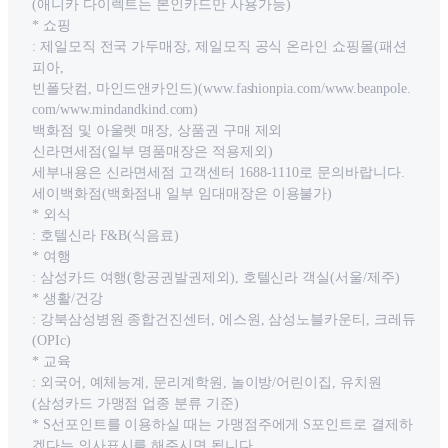
(애니카 다이렉트는 본인카드만 사용가능)
* 쇼핑
: 제일모직 전국 가두매장, 제일모직 공식 온라인 쇼핑몰(패션
피아,
빈폴닷컴, 마인드앤카인드)(www.fashionpia.com/www.beanpole.
com/www.mindandkind.com)
백화점 및 아울렛 매장, 상품권 구매 제외
신라면세점(일부 명품매장은 적용제외)
세부내용은 신라면세점 고객센터 1688-1110로 문의바랍니다.
세이백화점(백화점내 일부 임대매장은 이용불가)
* 외식
: 호텔신라 F&B(식음료)
* 여행
: 삼성카드 여행(항공권발권제외), 호텔신라 객실(서울/제주)
* 생활/건강
: 강북삼성병원 종합건진센터, 에스원, 삼성노블카운티, 크레듀
(OPIc)
* 교육
: 외국어, 예체능계, 문리계학원, 놀이방/어린이집, 유치원
(삼성카드 가맹점 업종 분류 기준)
* S선포인트를 이용하실 때는 가맹점주에게 S포인트로 결제하
겠다는 의사표시를 해주시면 됩니다.