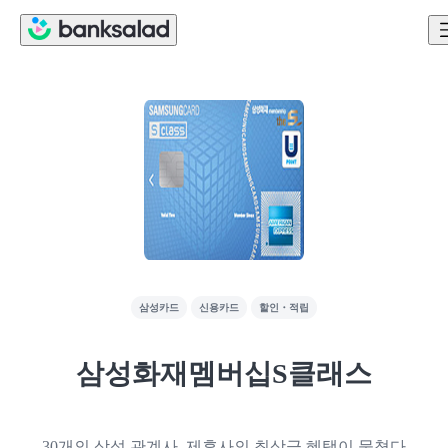
삼성카드
신용카드
할인・적립
삼성화재멤버십S클래스
30개의 삼성 관계사, 제휴사의 최상급 혜택이 뭉쳤다