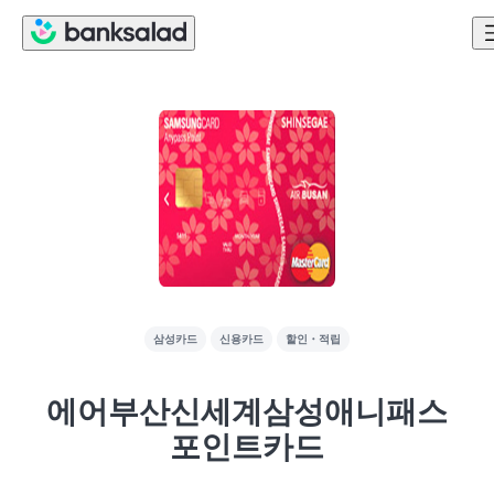
삼성카드
신용카드
할인・적립
에어부산신세계삼성애니패스
포인트카드