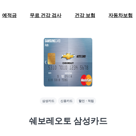
예적금
무료 건강 검사
건강 보험
자동차보험
삼성카드
신용카드
할인・적립
쉐보레오토 삼성카드