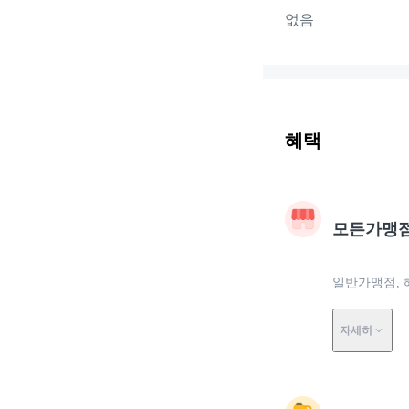
없음
혜택
모든가맹
일반가맹점, 
자세히