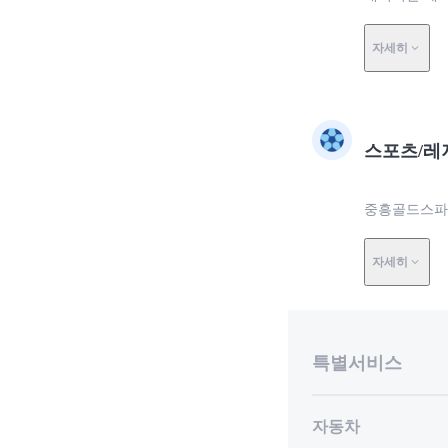
자세히
스포츠/레
중흥골드스파(
자세히
특별서비스
자동차