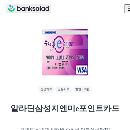
삼성카드
신용카드
할인・적립
알라딘삼성지엔미e포인트카드
포인트 적립과 인터넷 쇼핑몰 더블적립까지!