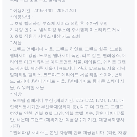
* 이용기간 : 2016/01/01 - 2016/12/31
* 이용방법 :
1. 호텔 발레파킹 부스에 서비스 요청 후 주차권 수령
2. 차량 인수 시 발레파킹 부스에 주차권과 마스타카드 제시
3. 호텔 직원의 서비스 대상 카드 조회
* 서울
- 그랜드 앰배서더 서울, 그랜드 하얏트, 그랜드 힐튼, 노보텔
앰배서더 강남, 노보텔 앰배서더 독산, 리츠 칼튼, 벨레상스, 메
리어트 이그제큐티브 아파트먼트 서울, 메이필드, 쉐라톤 그랜
드 워커힐, 쉐라톤 서울 디큐브시티, 신라, 알로프트 서울 강남,
임페리얼 팰리스, 코트야드 메리어트 서울 타임 스퀘어, 콘래
드, 프리마, JW 메리어트 서울, JW 메리어트 동대문 스퀘어 서
울, W 워커힐 서울
* 지방
- 노보텔 앰배서더 부산 (제외기간: 7/25~8/22, 12/24, 12/31, 대
형국제행사기간-부산국제영화제 등), 대구 더 그랜드, 그랜드
하얏트 인천, 엠블 호텔 고양, 엠블 호텔 여수, 창원 더씨티7풀
만, 해운대 그랜드 (제외기간: 여름성수기 기간, 대형국제행사
기간)
* 발레파킹 서비스는 본인 차량에 한해 제공됩니다. (타인 차량