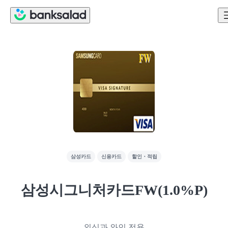
삼성카드
신용카드
할인・적립
삼성시그니처카드FW(1.0%P)
외식과 와인 전용