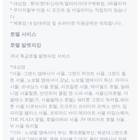
* 대상점 : 롯데/현대/신세계/갤러리아/대구백화점, AK플라자
* 무이자할부 이용 시 포인트 및 마일리지는 적립되지 않습니
다.
* 백화점 내 임대매장 및 슈퍼마켓 이용금액은 제외됩니다.
호텔 서비스
호텔 발렛파킹
국내 특급호텔 발렛파킹 서비스
*대상점
*서울 :그랜드 앰배서더 서울, 그랜드 하얏트 서울, 그랜드 힐
튼 서울, 노보텔 앰배서더 강남, 노보텔 앰배서더 독산, 라마다
서울, 르네상스 서울 호텔, 리츠칼튼 서울, 메이필드 호텔, 밀레
니엄 서울힐튼, 반얀트리 클럽 앤 스파 서울, 서울신라호텔, 더
팔래스 호텔(구, 서울팔래스 호텔), 쉐라톤 그랜드 워커힐,쉐라
톤 서울 디큐브시티 호텔, 오크우드 프리미어 코엑스 센터, 임
피리얼 팰리스 서울, 코트야드 바이 메리어트 서울 타임스퀘어,
THE PLAZA 호텔, 호텔리베라 서울, JW 메리어트 호텔 서울,
W 서울 워커힐
*기타 : 노보텔 앰배서더 부산, 롯데호텔부산, 해운대그랜드호
텔, 대구그랜드호텔, 호텔 인터불고 대구, 풀만 앰배서더 창원