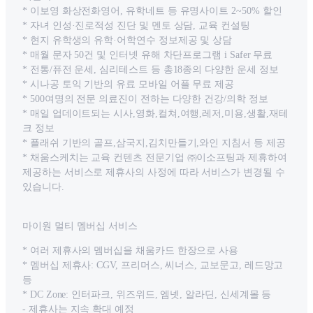
* 이보영 화상전화영어, 유학네트 등 유명사이트 2~50% 할인
* 자녀 인성·진로적성 진단 및 멘토 상담, 교육 컨설팅
* 현지 유학생의 유학·어학연수 정보제공 및 상담
* 매월 문자 50건 및 인터넷 유해 차단프로그램 i Safer 무료
* 전통/퓨전 운세, 심리테스트 등 총18종의 다양한 운세 정보
* 시나공 토익 기반의 유료 모바일 어플 무료 제공
* 500여명의 전문 의료진이 전하는 다양한 건강/의학 정보
* 매일 업데이트되는 시사,영화,컬쳐,여행,레저,미용,생활,재테
크 정보
* 플래쉬 기반의 골프,삼국지,김치만들기,와인 지침서 등 제공
* 채움스케치는 교육 컨텐츠 전문기업 ㈜이소프팅과 제휴하여
제공하는 서비스로 제휴사의 사정에 따라 서비스가 변경될 수
있습니다.
마이원 멀티 멤버십 서비스
* 여러 제휴사의 멤버십을 채움카드 한장으로 사용
* 멤버십 제휴사: CGV, 프리머스, 씨너스, 교보문고, 레드망고
등
* DC Zone: 인터파크, 위즈위드, 엠넷, 알라딘, 신세계몰 등
- 제휴사는 지속 확대 예정