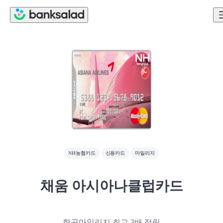
NH농협카드
신용카드
마일리지
채움 아시아나클럽카드
항공마일리지 최고 3배 적립