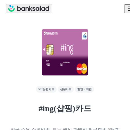
NH농협카드
신용카드
할인・적립
#ing(샵핑)카드
전국 주요 쇼핑업종, 모든 해외 가맹점 청구할인 5% 할