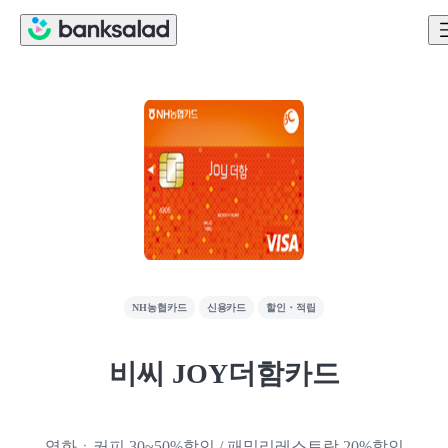
NH농협카드
신용카드
할인・적립
비씨 JOY더함카드
영화ㆍ커피 30~50%할인 / 패밀리레스토랑 20%할인