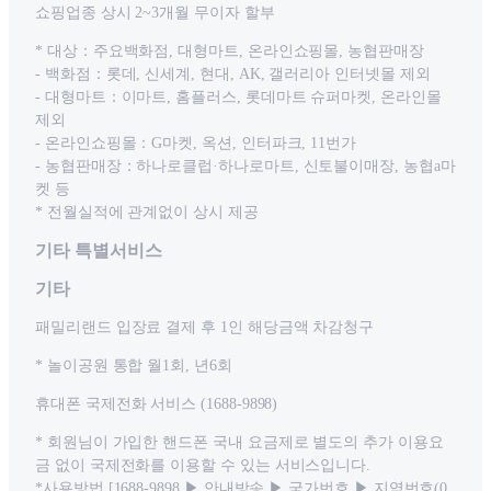
쇼핑업종 상시 2~3개월 무이자 할부
* 대상：주요백화점, 대형마트, 온라인쇼핑몰, 농협판매장
- 백화점：롯데, 신세계, 현대, AK, 갤러리아 인터넷몰 제외
- 대형마트：이마트, 홈플러스, 롯데마트 슈퍼마켓, 온라인몰
제외
- 온라인쇼핑몰：G마켓, 옥션, 인터파크, 11번가
- 농협판매장：하나로클럽·하나로마트, 신토불이매장, 농협a마
켓 등
* 전월실적에 관계없이 상시 제공
기타 특별서비스
기타
패밀리랜드 입장료 결제 후 1인 해당금액 차감청구
* 놀이공원 통합 월1회, 년6회
휴대폰 국제전화 서비스 (1688-9898)
* 회원님이 가입한 핸드폰 국내 요금제로 별도의 추가 이용요
금 없이 국제전화를 이용할 수 있는 서비스입니다.
*사용방법 [1688-9898 ▶ 안내방송 ▶ 국가번호 ▶ 지역번호(0