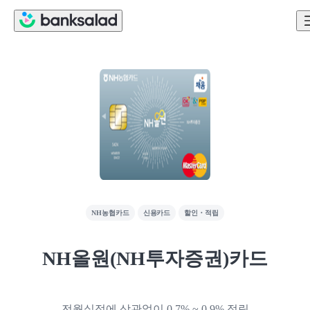
NH농협카드
신용카드
할인・적립
NH올원(NH투자증권)카드
전월실적에 상관없이 0.7% ~ 0.9% 적립