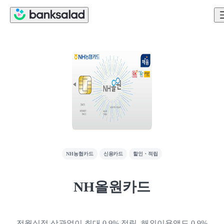
NH농협카드
신용카드
할인・적립
NH올원카드
전월실적 상관없이 최대 0.9% 적립, 해외이용액도 0.9%