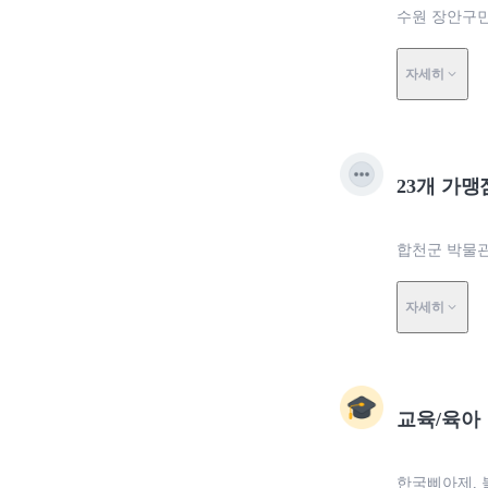
수원 장안구민
자세히
23개 가맹
합천군 박물관
자세히
교육/육아
한국삐아제, 