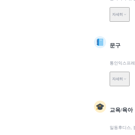
자세히
문구
통인익스프레스
자세히
교육/육아
일동후디스, 