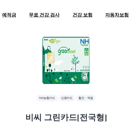
예적금
무료 건강 검사
건강 보험
자동차보험
NH농협카드
신용카드
할인・적립
비씨 그린카드[전국형]