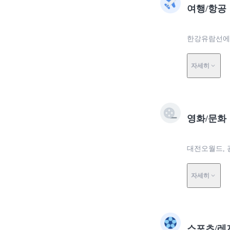
여행/항공
한강유람선에서
자세히
영화/문화
대전오월드, 
자세히
스포츠/레