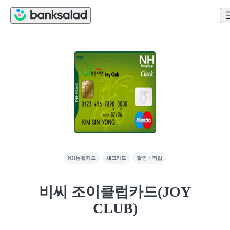
NH농협카드
체크카드
할인・적립
비씨 조이클럽카드(JOY
CLUB)