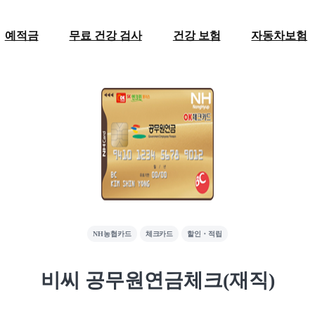
예적금
무료 건강 검사
건강 보험
자동차보험
NH농협카드
체크카드
할인・적립
비씨 공무원연금체크(재직)