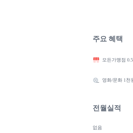
주요 혜택
모든가맹점 0.
영화/문화 1천
전월실적
없음