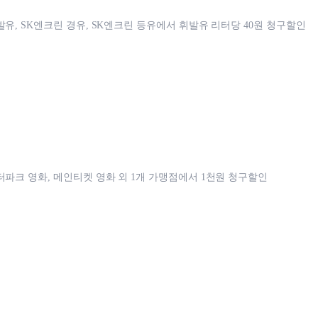
발유, SK엔크린 경유, SK엔크린 등유에서 휘발유 리터당 40원 청구할인
터파크 영화, 메인티켓 영화 외 1개 가맹점에서 1천원 청구할인