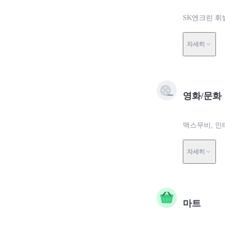
SK엔크린 휘
자세히
영화/문화
맥스무비, 인
자세히
마트