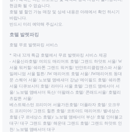
현금화 될 수 없습니다.
호텔 별 할인 가능 매장 및 상세 내용은 아래에서 확인 하시기
바랍니다.
반드시 미리 예약해 주십시오.
호텔 발렛파킹
호텔 무료 발렛파킹 서비스
* 국내 32개 특급 호텔에서 무료 발렛파킹 서비스 제공
- 서울신라호텔/ 여의도 매리어트 호텔/ 그랜드 하얏트 서울/ W
서울 워커힐/ 쉐라톤 그랜드 워커힐/ 반얀트리클럽앤스파 서울/
밀레니엄 서울 힐튼/ JW 매리어트 호텔 서울/ JW매리어트 동대
문 스퀘어 서울/ 노보텔 앰배새더 강남/ 메이필드 호텔/ 쉐라톤
서울 디큐브시티 호텔/ 라마다 서울 호텔/ 그랜드 앰배서더 서
울/ 노보텔 앰배서더 독산/ 더팔래스 호텔/ 콘래드서울/ 호텔리
츠칼튼 서울/
베스트웨스턴 프리미어 서울가든호텔/ 더플라자 호텔/ 오크우
드 프리미어/ 그랜드 힐튼 호텔/ 코트야드 매리어트/ 벨네상스
호텔 (구 르네상스 호텔)/ 노보텔 앰배서더 부산/ 호텔 인터불고
대구/ 대구 그랜드 호텔/ 해운대 그랜드 호텔/ 그랜드 하얏트 인
천/ 노보텔 앰배서더 대구