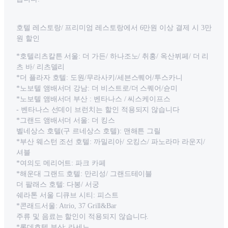
호텔 레스토랑/ 프리미엄 레스토랑에서 6만원 이상 결제 시 3만
원 할인
*호텔리츠칼튼 서울: 더 가든/ 하나조노/ 취홍/ 옥산뷔페/ 더 리
츠 바/ 리츠델리
*더 플라자 호텔: 도원/무라사키/세븐스퀘어/투스카니
*노보텔 앰배서더 강남: 더 비스트로/더 스퀘어/슌미
*노보텔 앰배서더 부산 : 벤타나스 / 씨스케이프스
- 벤타나스 선데이 브런치는 할인 적용되지 않습니다
*그랜드 앰배서더 서울: 더 킹스
벨네상스 호텔(구 르네상스 호텔): 맨해튼 그릴
*부산 웨스턴 조선 호텔: 까밀리아/ 오킹스/ 파노라마 라운지/
셔블
*여의도 메리어트: 파크 카페
*해운대 그랜드 호텔: 만리성/ 그랜드테이블
더 팔래스 호텔: 다봉/ 서궁
쉐라톤 서울 디큐브 시티: 피스트
*콘래드서울: Atrio, 37 Grill&Bar
주류 및 음료는 할인이 적용되지 않습니다.
*롯데호텔 부산: 라세느