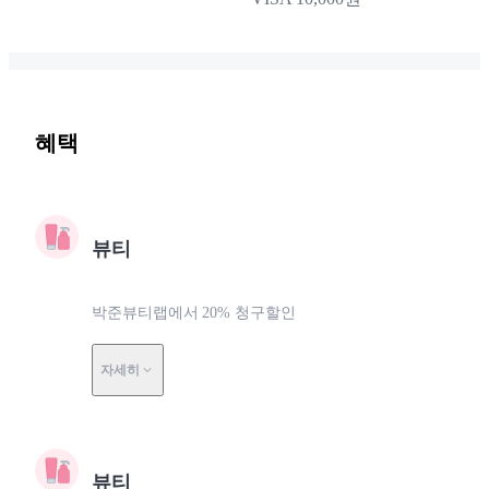
혜택
뷰티
박준뷰티랩에서 20% 청구할인
자세히
뷰티