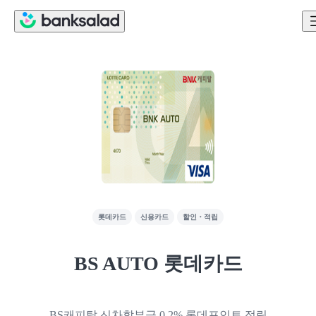
롯데카드
신용카드
할인・적립
BS AUTO 롯데카드
BS캐피탈 신차할부금 0.2% 롯데포인트 적립