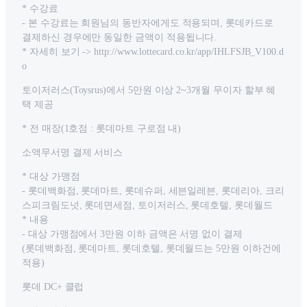
* 수강료
- 본 수강료는 회원님의 동반자에게도 적용되며, 롯데카드로
결제하신 경우에만 동일한 금액이 적용됩니다.
* 자세히 보기 -> http://www.lottecard.co.kr/app/IHLFSJB_V100.d
o
토이저러스(Toysrus)에서 5만원 이상 2~3개월 무이자 할부 혜
택 제공
* 전 매장(1호점 : 롯데마트 구로점 내)
소액무서명 결제 서비스
* 대상 가맹점
- 롯데백화점, 롯데마트, 롯데슈퍼, 세븐일레븐, 롯데리아, 크리
스피크림도넛, 롯데면세점, 토이저러스, 롯데호텔, 롯데월드
* 내용
- 대상 가맹점에서 3만원 이하 금액은 서명 없이 결제
(롯데백화점, 롯데마트, 롯데호텔, 롯데월드는 5만원 이하건에
적용)
롯데 DC+ 클럽