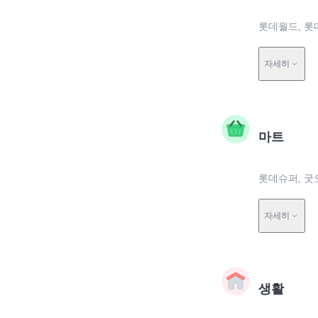
롯데월드, 롯
자세히
마트
롯데슈퍼, 굿
자세히
생활