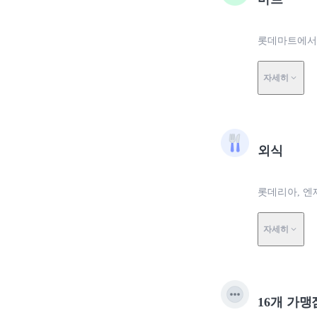
롯데마트에서 0
자세히
외식
롯데리아, 엔제
자세히
16개 가맹