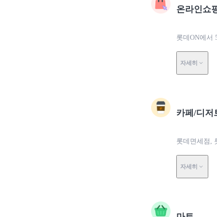
온라인쇼
롯데ON에서 
자세히
카페/디저
롯데면세점, 
자세히
마트