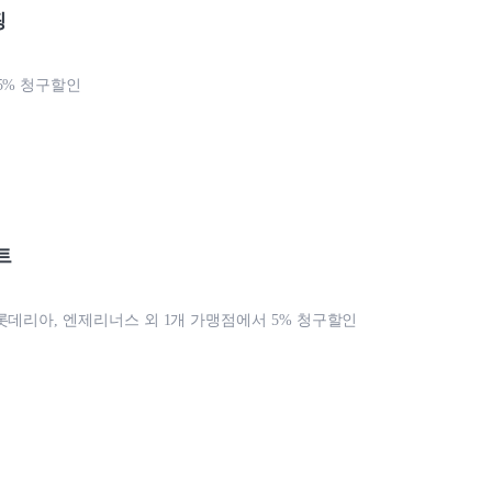
핑
5% 청구할인
트
롯데리아, 엔제리너스 외 1개 가맹점에서 5% 청구할인