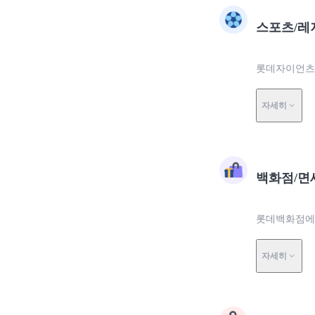
스포츠/레
롯데자이언츠에
자세히
백화점/면
롯데백화점에서
자세히