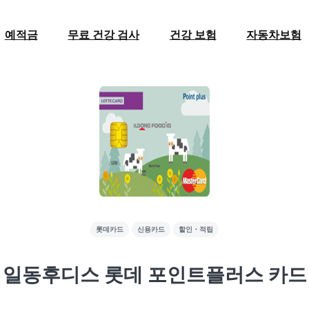
예적금
무료 건강 검사
건강 보험
자동차보험
롯데카드
신용카드
할인・적립
일동후디스 롯데 포인트플러스 카드