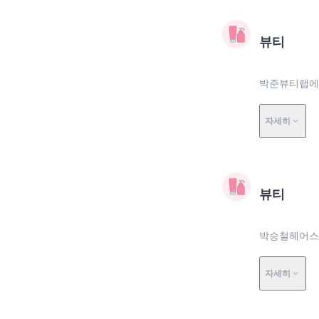
뷰티
박준뷰티랩에서
자세히
뷰티
박승철헤어스
자세히