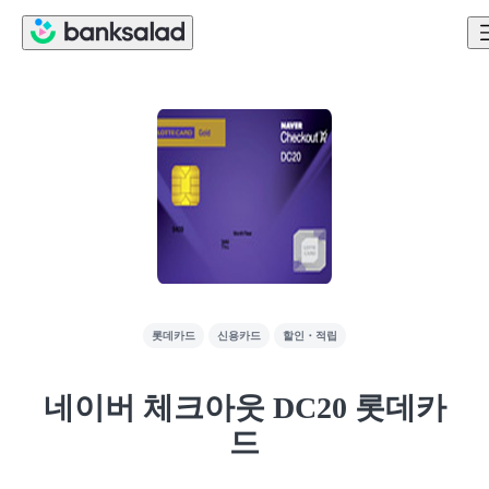
롯데카드
신용카드
할인・적립
네이버 체크아웃 DC20 롯데카
드