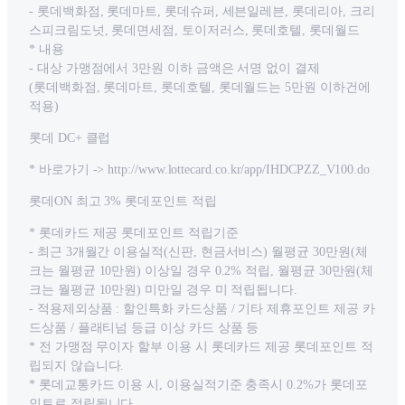
- 롯데백화점, 롯데마트, 롯데슈퍼, 세븐일레븐, 롯데리아, 크리
스피크림도넛, 롯데면세점, 토이저러스, 롯데호텔, 롯데월드
* 내용
- 대상 가맹점에서 3만원 이하 금액은 서명 없이 결제
(롯데백화점, 롯데마트, 롯데호텔, 롯데월드는 5만원 이하건에
적용)
롯데 DC+ 클럽
* 바로가기 -> http://www.lottecard.co.kr/app/IHDCPZZ_V100.do
롯데ON 최고 3% 롯데포인트 적립
* 롯데카드 제공 롯데포인트 적립기준
- 최근 3개월간 이용실적(신판, 현금서비스) 월평균 30만원(체
크는 월평균 10만원) 이상일 경우 0.2% 적립, 월평균 30만원(체
크는 월평균 10만원) 미만일 경우 미 적립됩니다.
- 적용제외상품 : 할인특화 카드상품 / 기타 제휴포인트 제공 카
드상품 / 플래티넘 등급 이상 카드 상품 등
* 전 가맹점 무이자 할부 이용 시 롯데카드 제공 롯데포인트 적
립되지 않습니다.
* 롯데교통카드 이용 시, 이용실적기준 충족시 0.2%가 롯데포
인트로 적립됩니다.