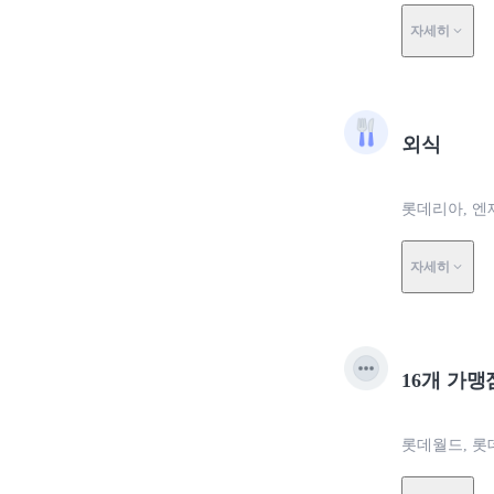
자세히
외식
롯데리아, 엔제
자세히
16개 가맹
롯데월드, 롯