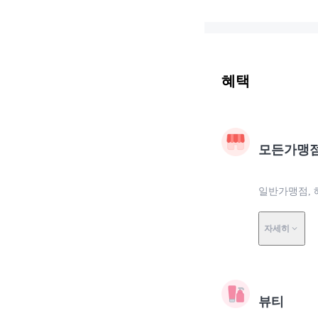
혜택
모든가맹
일반가맹점, 
자세히
뷰티