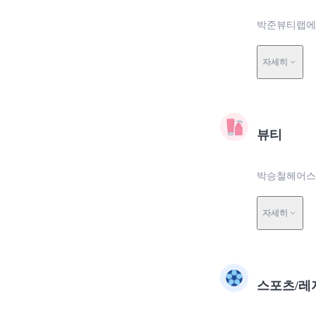
박준뷰티랩에서
자세히
뷰티
박승철헤어스
자세히
스포츠/레