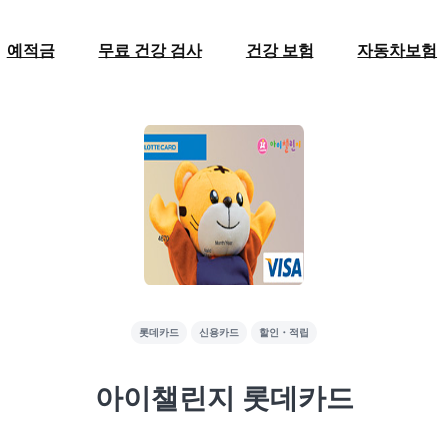
예적금
무료 건강 검사
건강 보험
자동차보험
롯데카드
신용카드
할인・적립
아이챌린지 롯데카드